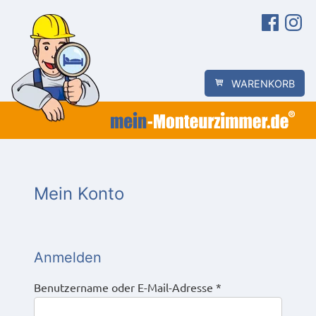
Zum
Facebook
Instagra
Inhalt
springen
WARENKORB
Mein Konto
Anmelden
E
Benutzername oder E-Mail-Adresse
*
r