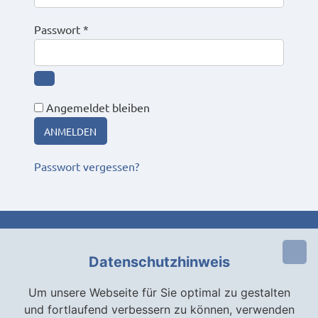
f
E
Passwort
*
o
r
r
f
d
o
e
Angemeldet bleiben
r
r
d
l
ANMELDEN
e
i
Passwort vergessen?
r
c
l
h
i
c
h
Datenschutzhinweis
Um unsere Webseite für Sie optimal zu gestalten
und fortlaufend verbessern zu können, verwenden